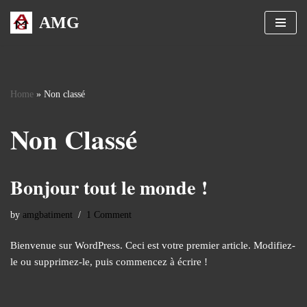
AMG
Skip
to
content
Home
»
Non classé
Non Classé
Bonjour tout le monde !
by
amgbatiment
1 Comment
Bienvenue sur WordPress. Ceci est votre premier article. Modifiez-
le ou supprimez-le, puis commencez à écrire !