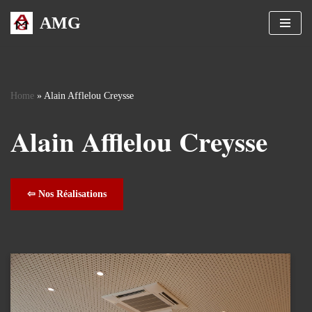
AMG
Skip
to
content
Home
»
Alain Afflelou Creysse
Alain Afflelou Creysse
⇦ Nos Réalisations